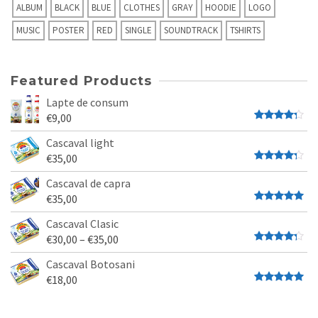
ALBUM
BLACK
BLUE
CLOTHES
GRAY
HOODIE
LOGO
MUSIC
POSTER
RED
SINGLE
SOUNDTRACK
TSHIRTS
Featured Products
Lapte de consum
€
9,00
Evaluat
la
4.00
Cascaval light
stele din
€
35,00
5
Evaluat
la
4.00
Cascaval de capra
stele din
€
35,00
5
Evaluat la
4.67
stele
Cascaval Clasic
din 5
€
30,00
–
€
35,00
Evaluat
la
4.00
Cascaval Botosani
stele din
€
18,00
5
Evaluat la
5.00
stele
din 5