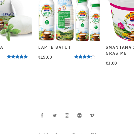
LA
LAPTE BATUT
SMANTANA
GRASIME
€
15,00
Evaluat la
Evaluat
€
3,00
5.00
stele
la
4.00
din 5
stele din
5