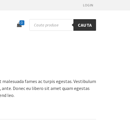
LOGIN
Products
0
CAUTA
search
et malesuada fames ac turpis egestas. Vestibulum
t, ante. Donec eu libero sit amet quam egestas
end leo.