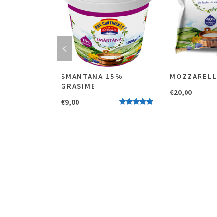
SMANTANA 15%
MOZZAREL
GRASIME
€
20,00
NOT RATED
€
9,00
Evaluat la
5.00
stele
din 5