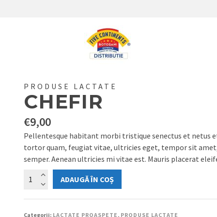
PRODUSE LACTATE
CHEFIR
€
9,00
Pellentesque habitant morbi tristique senectus et netus 
tortor quam, feugiat vitae, ultricies eget, tempor sit ame
semper. Aenean ultricies mi vitae est. Mauris placerat eleif
Cantitate
ADAUGĂ ÎN COȘ
Chefir
Categorii:
LACTATE PROASPETE
,
PRODUSE LACTATE