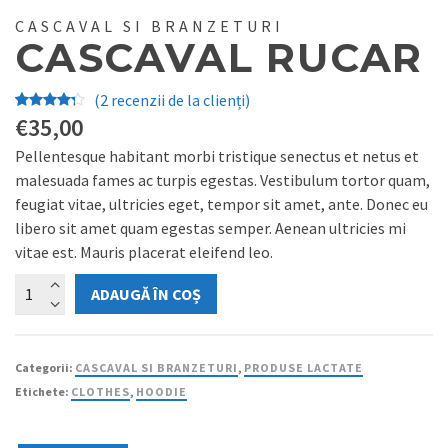
CASCAVAL SI BRANZETURI
CASCAVAL RUCAR
(
2
recenzii de la clienți)
Evaluat
2
€
35,00
la
4.00
Pellentesque habitant morbi tristique senectus et netus et
din 5 pe
malesuada fames ac turpis egestas. Vestibulum tortor quam,
baza a
feugiat vitae, ultricies eget, tempor sit amet, ante. Donec eu
evaluări
libero sit amet quam egestas semper. Aenean ultricies mi
ale
vitae est. Mauris placerat eleifend leo.
clienților
Cantitate
ADAUGĂ ÎN COȘ
Cascaval
Rucar
Categorii:
CASCAVAL SI BRANZETURI
,
PRODUSE LACTATE
Etichete:
CLOTHES
,
HOODIE