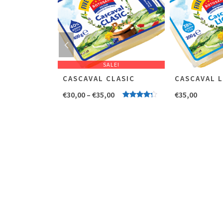
SALE!
BOTOSANI
CASCAVAL CLASIC
CASCAVAL 
€
30,00
–
€
35,00
€
35,00
Evaluat la
Evaluat
5.00
stele
la
4.00
din 5
stele din
5