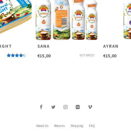
LIGHT
SANA
AYRAN
€
15,00
€
15,00
NOT RATED
Evaluat
la
4.00
stele din
5
About Us
Returns
Shipping
FAQ