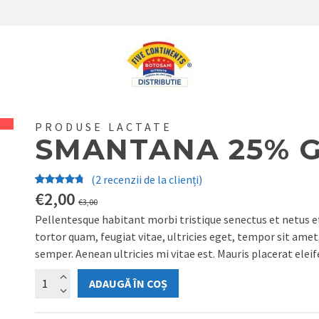
PRODUSE LACTATE
SMANTANA 25% 
(
2
recenzii de la clienți)
Evaluat la
2
€
2,00
€
3,00
4.50
din
Pellentesque habitant morbi tristique senectus et netus 
5 pe
tortor quam, feugiat vitae, ultricies eget, tempor sit ame
baza a
semper. Aenean ultricies mi vitae est. Mauris placerat eleif
evaluări
ale
Cantitate
ADAUGĂ ÎN COȘ
clienților
Smantana
25%