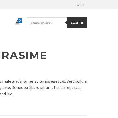
LOGIN
Products
0
CAUTA
search
GRASIME
et malesuada fames ac turpis egestas. Vestibulum
t, ante. Donec eu libero sit amet quam egestas
end leo.