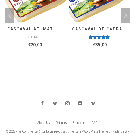
CASCAVAL AFUMAT
CASCAVAL DE CAPRA
NOT RATED
Evaluat la
€
20,00
€
35,00
4.67
stele
din 5
About Us
Returns
Shipping
FAQ
© 2026 Five Continents-Distributie produse alimentare - WordPress Theme by
Kadence WP