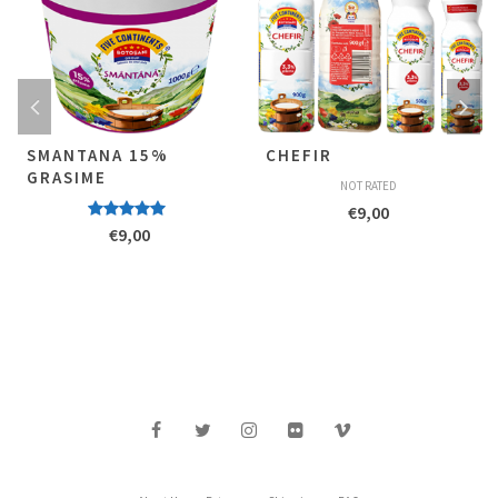
SMANTANA 15%
CHEFIR
GRASIME
NOT RATED
€
9,00
Evaluat la
€
9,00
5.00
stele
din 5