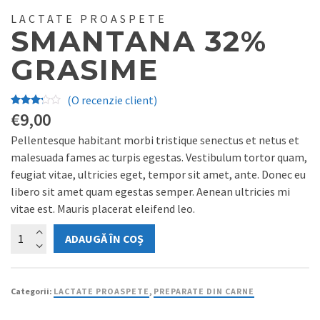
LACTATE PROASPETE
SMANTANA 32%
GRASIME
(O recenzie client)
Evaluat
€
9,00
la
Pellentesque habitant morbi tristique senectus et netus et
3.00
malesuada fames ac turpis egestas. Vestibulum tortor quam,
din 5
feugiat vitae, ultricies eget, tempor sit amet, ante. Donec eu
pe
libero sit amet quam egestas semper. Aenean ultricies mi
baza
vitae est. Mauris placerat eleifend leo.
unei
evaluări
Cantitate
ADAUGĂ ÎN COȘ
a
Smantana
clientului
32%
grasime
Categorii:
LACTATE PROASPETE
,
PREPARATE DIN CARNE